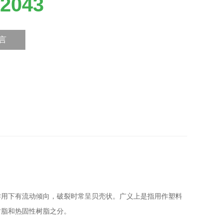
2043
言
作用下有流动倾向，破裂时常呈贝壳状。广义上是指用作塑料
树脂和热固性树脂之分。