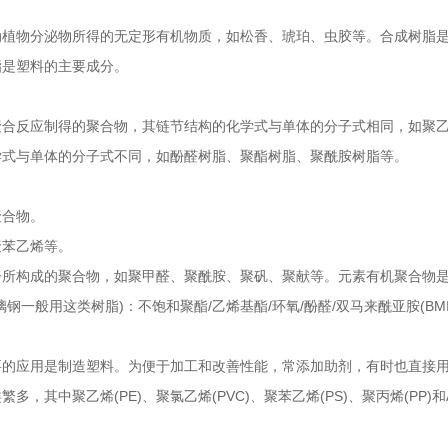
动植物分泌物所得的无定形有机物质，如松香、琥珀、虫胶等。合成树脂
脂是塑料的主要成分。
聚合反应制得的聚合物，其链节结构的化学式与单体的分子式相同，如聚
学式与单体的分子式不同，如酚醛树脂、聚酯树脂、聚酰胺树脂等。
聚合物。
聚苯乙烯等。
子所构成的聚合物，如聚甲醛、聚酰胺、聚矾、聚献等。元素有机聚合物
般用这类树脂)：不饱和聚酯/乙烯基酯/环氧/酚醛/双马来酰亚胺(BMI)/
要的应用是制造塑料。为便于加工和改善性能，常添加助剂，有时也直接
，其中聚乙烯(PE)、聚氯乙烯(PVC)、聚苯乙烯(PS)、聚丙烯(PP