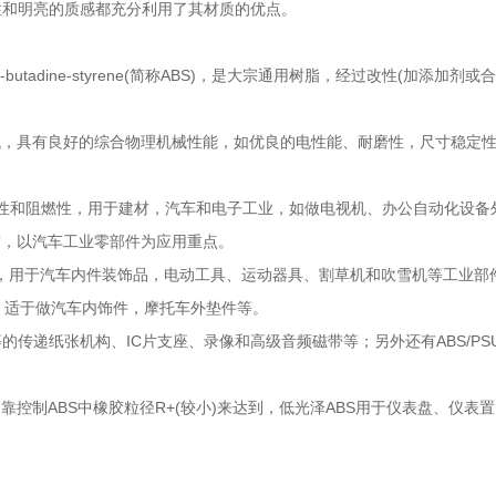
性和明亮的质感都充分利用了其材质的优点。
ile-butadine-styrene(简称ABS)，是大宗通用树脂，经过改性(加
低，具有良好的综合物理机械性能，如优良的电性能、耐磨性，尺寸稳定
、韧性和阻燃性，用于建材，汽车和电子工业，如做电视机、办公自动化设备外
度，以汽车工业零部件为应用重点。
材料，用于汽车内件装饰品，电动工具、运动器具、割草机和吹雪机等工业部
性、适于做汽车内饰件，摩托车外垫件等。
机构、IC片支座、录像和高级音频磁带等；另外还有ABS/PSU、ABS/EV
靠控制ABS中橡胶粒径R+(较小)来达到，低光泽ABS用于仪表盘、仪