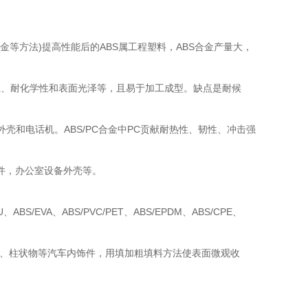
添加剂或合金等方法)提高性能后的ABS属工程塑料，ABS合金产量大，
性、耐化学性和表面光泽等，且易于加工成型。缺点是耐候
壳和电话机。ABS/PC合金中PC贡献耐热性、韧性、冲击强
件，办公室设备外壳等。
A、ABS/PVC/PET、ABS/EPDM、ABS/CPE、
表置、柱状物等汽车内饰件，用填加粗填料方法使表面微观收