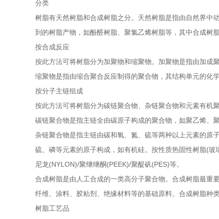
分类
树脂有天然树脂和合成树脂之分。天然树脂是指由自然界中
到的树脂产物，如酚醛树脂、聚氯乙烯树脂等，其中合成树
按合成反应
按此方法可将树脂分为加聚物和缩聚物。加聚物是指由加成
缩聚物是指由缩合聚合反应制得的聚合物，其结构单元的化
按分子主链组成
按此方法可将树脂分为碳链聚合物、杂链聚合物和元素有机
碳链聚合物是指主链全由碳原子构成的聚合物，如聚乙烯、
杂链聚合物是指主链由碳和氧、氮、硫等两种以上元素的原
硫、磷等元素的原子构成，如有机硅。按性质热固性树脂(玻璃钢一
尼龙(NYLON)/聚继继酮(PEEK)/聚醍矾(PES)等。
合成树脂是由人工合成的一类高分子聚合物。合成树脂最重
纤维、涂料、胶粘剂、绝缘材料等的基础原料。合成树脂种类繁多
树脂工艺品