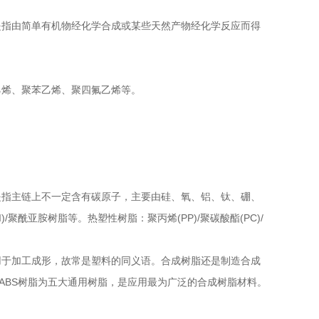
是指由简单有机物经化学合成或某些天然产物经化学反应而得
乙烯、聚苯乙烯、聚四氟乙烯等。
是指主链上不一定含有碳原子，主要由硅、氧、铝、钛、硼、
聚酰亚胺树脂等。热塑性树脂：聚丙烯(PP)/聚碳酸酯(PC)/
用于加工成形，故常是塑料的同义语。合成树脂还是制造合成
)和ABS树脂为五大通用树脂，是应用最为广泛的合成树脂材料。