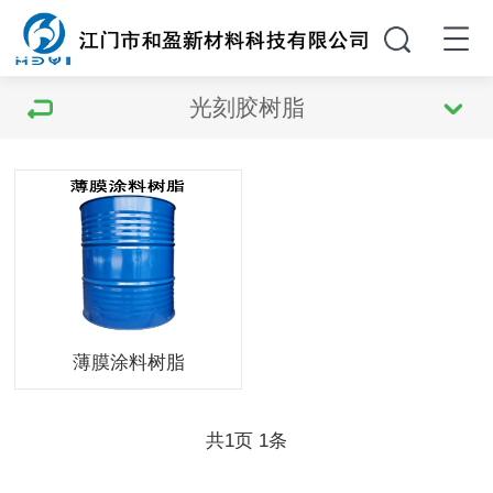
光刻胶树脂
薄膜涂料树脂
共
页
条
1
1